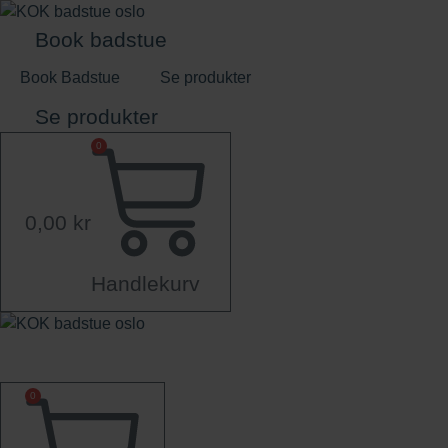
Skip
to
Book badstue
content
Book Badstue
Se produkter
Se produkter
0
0,00
kr
Handlekurv
0