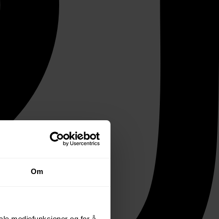
Om
iale mediefunksjoner og for å