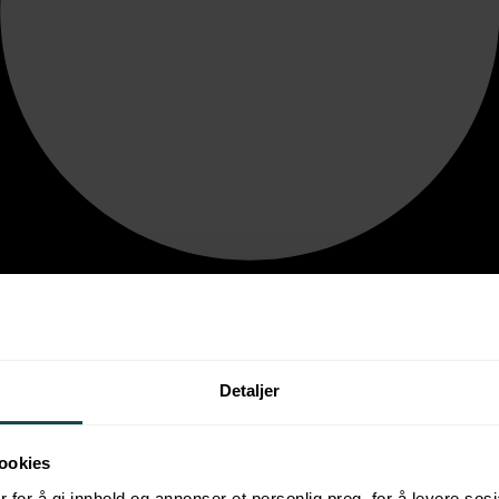
Detaljer
ookies
 for å gi innhold og annonser et personlig preg, for å levere sos