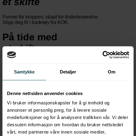
et skifte
Formet for kroppen, skapt for tilstedeværelse.
Slipp deg fri i badetøy fra KOK.
På tide med
et skifte
Formet for kroppen, skapt for tilstedeværelse.
Slipp deg fri i badetøy fra KOK.
Samtykke
Detaljer
Om
KOK Bøttehatt
Denne nettsiden anvender cookies
280,00
kr
Vi bruker informasjonskapsler for å gi innhold og
Legg i handlekurv
annonser et personlig preg, for å levere sosiale
mediefunksjoner og for å analysere trafikken vår. Vi deler
So Gay Tee
dessuten informasjon om hvordan du bruker nettstedet
vårt, med partnerne våre innen sosiale medier,
550,00
kr